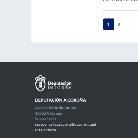
1
2
DEPUTACIÓN A CORUÑA
Avenida Porto da Coruña, 2
15006 A Coruña
981 415 000
sedeconcellos.soporte@dacoruna.gal
Ir a Contacto