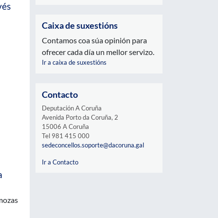
vés
Caixa de suxestións
Contamos coa súa opinión para
ofrecer cada día un mellor servizo.
Ir a caixa de suxestións
Contacto
Deputación A Coruña
Avenida Porto da Coruña, 2
15006 A Coruña
Tel 981 415 000
sedeconcellos.soporte@dacoruna.gal
Ir a Contacto
a
 mozas