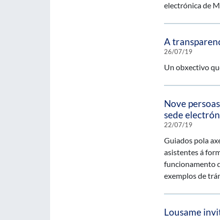
electrónica de M
A transparen
26/07/19
Un obxectivo que
Nove persoas 
sede electró
22/07/19
Guiados pola axe
asistentes á form
funcionamento da
exemplos de trá
Lousame invit