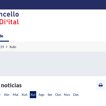
de
019
Xullo
 noticias
r
Abr
Mai
Xuñ
Xul
Ago
Set
Out
Nov
Dec