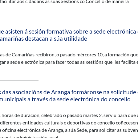
 facilitar aos cidadáns as súas xestións co Concello de maneira
e asisten á sesión formativa sobre a sede electrónica
amariñas destacan a súa utilidade
ñas de Camariñas recibiron, o pasado mércores 10, a formación que 
r a sede electrónica para facer todas as xestións que lles facilita 
das asociacións de Aranga formáronse na solicitude
unicipais a través da sede electrónica do concello
s horas de duración, celebrado o pasado martes 2, serviu para que 
diferentes entidades culturais e deportivas do concello coñecesen
oficina electrónica de Aranga, a súa Sede, para solicitar as subve
rgará a administración local.