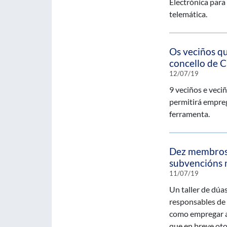
Electrónica para
telemática.
Os veciños qu
concello de C
12/07/19
9 veciños e veci
permitirá emprega
ferramenta.
Dez membros 
subvencións m
11/07/19
Un taller de dúa
responsables de 
como empregar a 
que en breve oto