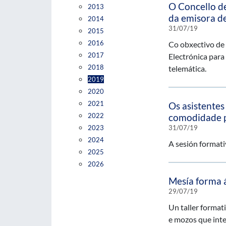
O Concello de
2013
da emisora de
2014
31/07/19
2015
2016
Co obxectivo de 
2017
Electrónica para
2018
telemática.
2019
2020
2021
Os asistentes
2022
comodidade p
2023
31/07/19
2024
A sesión formati
2025
2026
Mesía forma á
29/07/19
Un taller format
e mozos que int