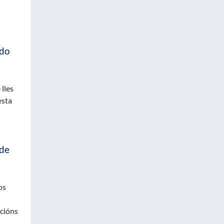
 do
lles
esta
 de
os
ncións