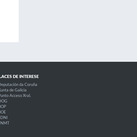
LACES DE INTERESE
eputación da Coruña
unta de Galicia
unto Acceso Xral.
DOG
BOP
BOE
eDNI
FNMT