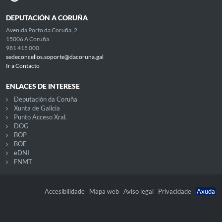
DEPUTACIÓN A CORUÑA
Avenida Porto da Coruña, 2
15006 A Coruña
981 415 000
sedeconcellos.soporte@dacoruna.gal
Ir a Contacto
ENLACES DE INTERESE
Deputación da Coruña
Xunta de Galicia
Punto Acceso Xral.
DOG
BOP
BOE
eDNI
FNMT
Accesibilidade
Mapa web
Aviso legal
Privacidade
Axuda
-
-
-
-