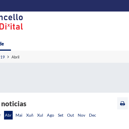
de
019
Abril
 noticias
r
Abr
Mai
Xuñ
Xul
Ago
Set
Out
Nov
Dec