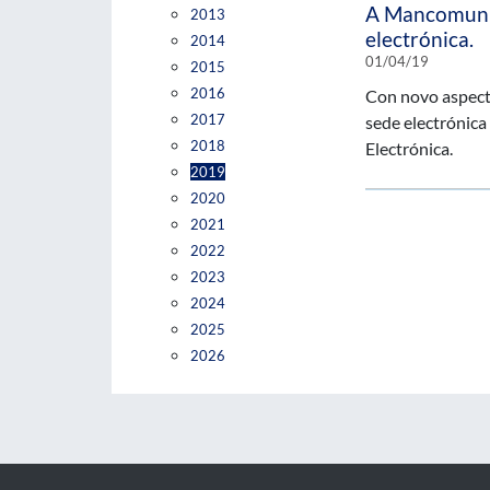
A Mancomunid
2013
electrónica.
2014
01/04/19
2015
2016
Con novo aspecto
2017
sede electrónica
2018
Electrónica.
2019
2020
2021
2022
2023
2024
2025
2026