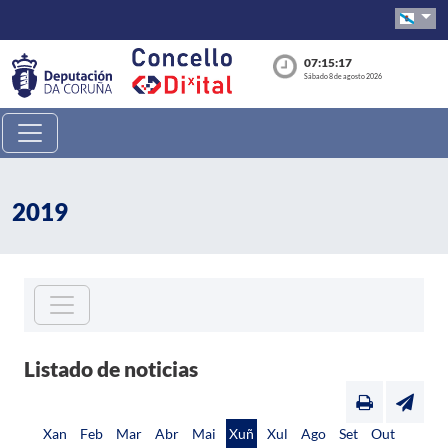
07:15:17
Sábado 8 de agosto 2026
2019
Listado de noticias
Xan
Feb
Mar
Abr
Mai
Xuñ
Xul
Ago
Set
Out