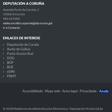
DEPUTACIÓN A CORUÑA
Avenida Porto da Coruña, 2
15006 A Coruña
981 415 000
sedeconcellos.soporte@dacoruna.gal
Ir a Contacto
ENLACES DE INTERESE
Deputación da Coruña
Xunta de Galicia
Punto Acceso Xral.
DOG
BOP
BOE
eDNI
FNMT
Accesibilidade
Mapa web
Aviso legal
Privacidade
Axuda
-
-
-
-
© 2018 Plataforma de Administración Electrónica · Deputación Provincial da