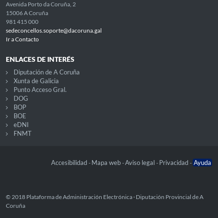
Avenida Porto da Coruña, 2
15006 A Coruña
981 415 000
sedeconcellos.soporte@dacoruna.gal
Ir a Contacto
ENLACES DE INTERÉS
Diputación de A Coruña
Xunta de Galicia
Punto Acceso Gral.
DOG
BOP
BOE
eDNI
FNMT
Accesibilidad
Mapa web
Aviso legal
Privacidad
Ayuda
-
-
-
-
© 2018 Plataforma de Administración Electrónica · Diputación Provincial de A
Coruña