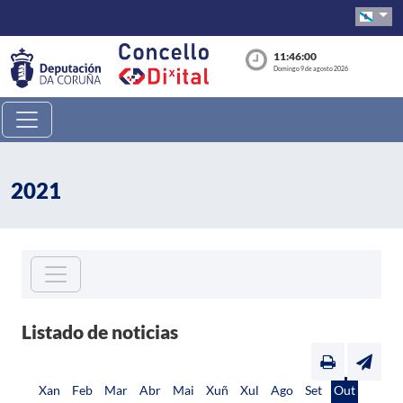
11:46:01
Domingo 9 de agosto 2026
2021
Listado de noticias
Xan
Feb
Mar
Abr
Mai
Xuñ
Xul
Ago
Set
Out