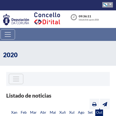
09:36:11
Sábado 8 de agosto 2026
2020
Listado de noticias
Xan
Feb
Mar
Abr
Mai
Xuñ
Xul
Ago
Set
Out