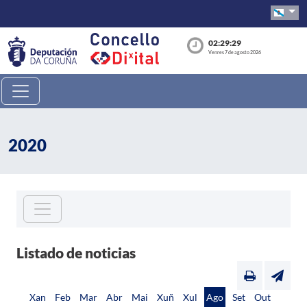
02:29:29
Venres 7 de agosto 2026
2020
Listado de noticias
Xan
Feb
Mar
Abr
Mai
Xuñ
Xul
Ago
Set
Out