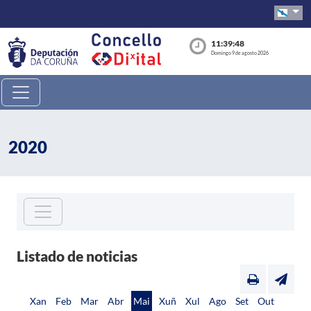
11:39:48
Domingo 9 de agosto 2026
2020
Listado de noticias
Xan
Feb
Mar
Abr
Mai
Xuñ
Xul
Ago
Set
Out