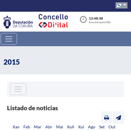
12:48:39
Xoves 6 de agosto 2026
2015
Listado de noticias
Xan
Feb
Mar
Abr
Mai
Xuñ
Xul
Ago
Set
Out