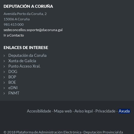
DEPUTACIÓN A CORUÑA
Avenida Porto da Coruña, 2
15006 A Coruña
981 415 000
sedeconcellos.soporte@dacoruna.gal
Ir a Contacto
ENLACES DE INTERESE
Deputación da Coruña
Xunta de Galicia
Punto Acceso Xral.
DOG
BOP
BOE
eDNI
FNMT
Accesibilidade
Mapa web
Aviso legal
Privacidade
Axuda
-
-
-
-
© 2018 Plataforma de Administración Electrónica · Deputación Provincial da