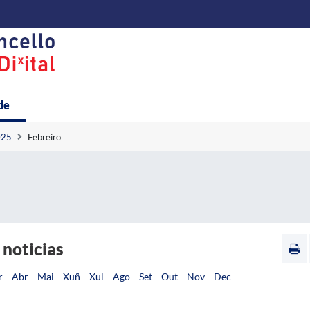
de
025
Febreiro
 noticias
r
Abr
Mai
Xuñ
Xul
Ago
Set
Out
Nov
Dec