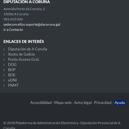
DIPUTACIÓN A CORUÑA
Avenida Porto da Coruña, 2
15006 A Coruña
981 415 000
sedeconcellos.soporte@dacoruna.gal
Ir a Contacto
ENLACES DE INTERÉS
Diputación de A Coruña
Xunta de Galicia
Punto Acceso Gral.
DOG
BOP
BOE
eDNI
FNMT
Accesibilidad
Mapa web
Aviso legal
Privacidad
Ayuda
-
-
-
-
© 2018 Plataforma de Administración Electrónica · Diputación Provincial de A
Coruña