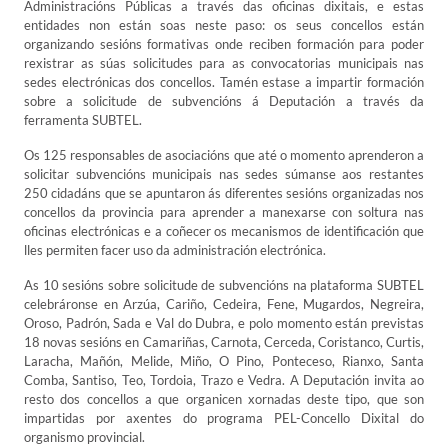
Administracións Públicas a través das oficinas dixitais, e estas
entidades non están soas neste paso: os seus concellos están
organizando sesións formativas onde reciben formación para poder
rexistrar as súas solicitudes para as convocatorias municipais nas
sedes electrónicas dos concellos. Tamén estase a impartir formación
sobre a solicitude de subvencións á Deputación a través da
ferramenta SUBTEL.
Os 125 responsables de asociacións que até o momento aprenderon a
solicitar subvencións municipais nas sedes súmanse aos restantes
250 cidadáns que se apuntaron ás diferentes sesións organizadas nos
concellos da provincia para aprender a manexarse con soltura nas
oficinas electrónicas e a coñecer os mecanismos de identificación que
lles permiten facer uso da administración electrónica.
As 10 sesións sobre solicitude de subvencións na plataforma SUBTEL
celebráronse en Arzúa, Cariño, Cedeira, Fene, Mugardos, Negreira,
Oroso, Padrón, Sada e Val do Dubra, e polo momento están previstas
18 novas sesións en Camariñas, Carnota, Cerceda, Coristanco, Curtis,
Laracha, Mañón, Melide, Miño, O Pino, Ponteceso, Rianxo, Santa
Comba, Santiso, Teo, Tordoia, Trazo e Vedra. A Deputación invita ao
resto dos concellos a que organicen xornadas deste tipo, que son
impartidas por axentes do programa PEL-Concello Dixital do
organismo provincial.