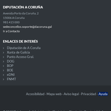
DIPUTACIÓN A CORUÑA
Avenida Porto da Coruña, 2
15006 A Coruña
981 415 000
sedeconcellos.soporte@dacoruna.gal
Ir a Contacto
ENLACES DE INTERÉS
Diputación de A Coruña
Xunta de Galicia
Punto Acceso Gral.
DOG
BOP
BOE
eDNI
FNMT
Accesibilidad
Mapa web
Aviso legal
Privacidad
Ayuda
-
-
-
-