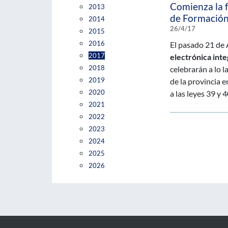
Comienza la f
2013
de Formación
2014
26/4/17
2015
2016
El pasado 21 de A
2017
electrónica inte
2018
celebrarán a lo l
2019
de la provincia 
2020
a las leyes 39 y
2021
2022
2023
2024
2025
2026