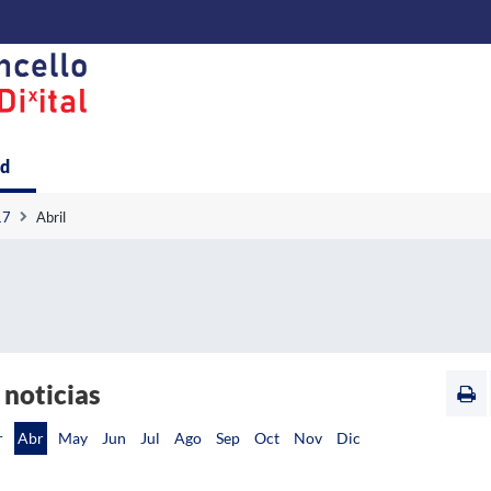
ad
17
Abril
 noticias
r
Abr
May
Jun
Jul
Ago
Sep
Oct
Nov
Dic