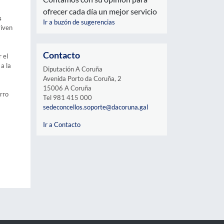
ofrecer cada día un mejor servicio
s
Ir a buzón de sugerencias
viven
Contacto
 el
a la
Diputación A Coruña
Avenida Porto da Coruña, 2
15006 A Coruña
rro
Tel 981 415 000
sedeconcellos.soporte@dacoruna.gal
Ir a Contacto