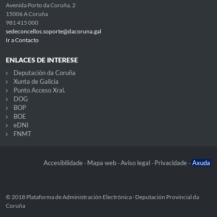
Avenida Porto da Coruña, 2
15006 A Coruña
981 415 000
sedeconcellos.soporte@dacoruna.gal
Ir a Contacto
ENLACES DE INTERESE
Deputación da Coruña
Xunta de Galicia
Punto Acceso Xral.
DOG
BOP
BOE
eDNI
FNMT
Accesibilidade
Mapa web
Aviso legal
Privacidade
Axuda
-
-
-
-
© 2018 Plataforma de Administración Electrónica · Deputación Provincial da
Coruña