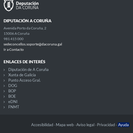
DIPUTACIÓN A CORUÑA
Avenida Porto da Coruña, 2
15006 A Coruña
981 415 000
sedeconcellos.soporte@dacoruna.gal
Ir a Contacto
ENLACES DE INTERÉS
Diputación de A Coruña
Xunta de Galicia
Punto Acceso Gral.
DOG
BOP
BOE
eDNI
FNMT
Accesibilidad
Mapa web
Aviso legal
Privacidad
Ayuda
-
-
-
-