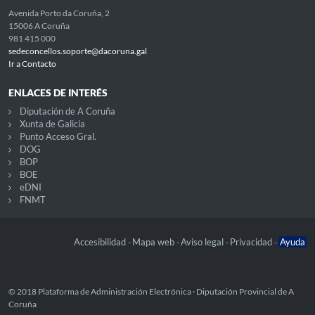
Avenida Porto da Coruña, 2
15006 A Coruña
981 415 000
sedeconcellos.soporte@dacoruna.gal
Ir a Contacto
ENLACES DE INTERÉS
Diputación de A Coruña
Xunta de Galicia
Punto Acceso Gral.
DOG
BOP
BOE
eDNI
FNMT
Accesibilidad
Mapa web
Aviso legal
Privacidad
Ayuda
-
-
-
-
© 2018 Plataforma de Administración Electrónica · Diputación Provincial de A
Coruña