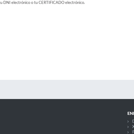
 tu DNI electrónico o tu CERTIFICADO electrónico.
EN
D
X
P