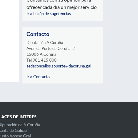
ofrecer cada día un mejor servicio
Ir a buzón de sugerencias
Contacto
Diputación A Coruña
Avenida Porto da Coruña, 2
15006 A Coruña
Tel 981 415 000
sedeconcellos.soporte@dacoruna.gal
Ir a Contacto
LACES DE INTERÉS
iputación de A Coruña
unta de Galicia
unto Acceso Gral.